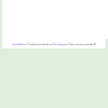
Ariane Baldassin
| Template personalizado por
Elaine Gaspareto
| Todos os direitos reservados ©