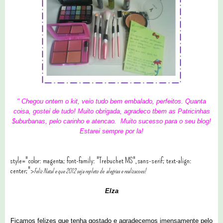
" Chegou ontem o kit, veio tudo bem embalado, perfeitos. Quanta
coisa, gostei de tudo! Muito obrigada, agradeco tbem as Patricinhas
$uburbanas, pelo carinho e atencao. Muito sucesso para o seu blog!
Estarei sempre por la!
style="color: magenta; font-family: "Trebuchet MS",sans-serif; text-align:
center;">
Feliz Natal e que 2012 seja repleto de alegrias e realizacoes!
Elza
Ficamos felizes que tenha gostado e agradecemos imensamente pelo