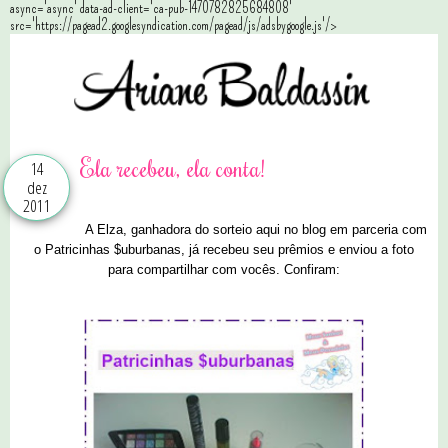
async='async' data-ad-client='ca-pub-1470782825684808'
src='https://pagead2.googlesyndication.com/pagead/js/adsbygoogle.js'/>
Ela recebeu, ela conta!
14
dez
2011
A Elza, ganhadora do sorteio aqui no blog em parceria com
o Patricinhas $uburbanas, já recebeu seu prêmios e enviou a foto
para compartilhar com vocês. Confiram: