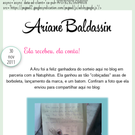
async='async' data-ad-client='ca-pub-1470782825684808'
src='https://pagead2.googlesyndication.com/pagead/js/adsbygoogle.js'/>
Ela recebeu, ela conta!
30
nov
2011
A Aru foi a feliz ganhadora do sorteio aqui no blog em
parceria com a Natuphitus. Ela ganhou as tão "cobiçadas" asas de
borboleta, lançamento da marca, e um batom. Confiram a foto que ela
enviou para compartilhar aqui no blog: