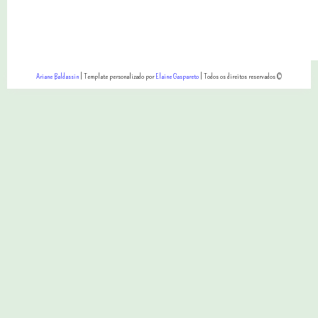
Ariane Baldassin
| Template personalizado por
Elaine Gaspareto
| Todos os direitos reservados ©