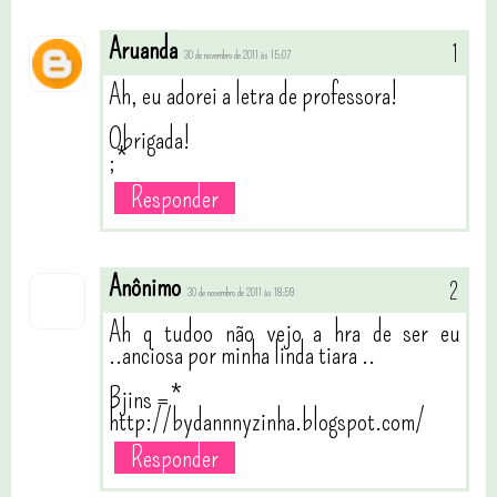
Aruanda
30 de novembro de 2011 às 15:07
Ah, eu adorei a letra de professora!
Obrigada!
;*
Responder
Anônimo
30 de novembro de 2011 às 18:59
Ah q tudoo não vejo a hra de ser eu
..anciosa por minha linda tiara ..
Bjins =*
http://bydannnyzinha.blogspot.com/
Responder