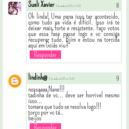
Sueli Xavier
6 de outubro de 2011 às 14:33
Oh linda! Uma pena isso ter acontecido,
como tudo na vida é difícil. Isso irá te
deixar mais forte e resistente. Faço votos
que essa fase passe logo e vc consiga
recuperar tudo. Bjim e estou na torcida
aqui em Goiás viu?
Responder
lindinh@
6 de outubro de 2011 às 15:53
nossaaaa Nane!!!
tadinha de vc... deve ser horrivel mesmo
isso...
tomara que tudo se resolva logo!!!
torço por vc tá..
beijos
Responder