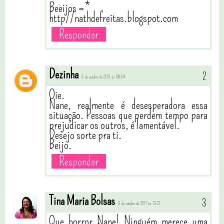
Beeijos =*
http//nathdefreitas.blogspot.com
Responder
Dezinha
6 de outubro de 2011 às 08:54
Oie.
Nane, realmente é desesperadora essa
situação. Pessoas que perdem tempo para
prejudicar os outros, é lamentável.
Desejo sorte pra ti.
Beijo.
Responder
Tina Maria Bolsas
6 de outubro de 2011 às 13:21
Que horror Nane! Ninguém merece uma