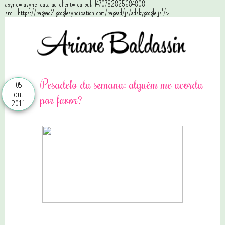
async='async' data-ad-client='ca-pub-1470782825684808'
src='https://pagead2.googlesyndication.com/pagead/js/adsbygoogle.js'/>
Pesadelo da semana: alguém me acorda
05
out
por favor?
2011