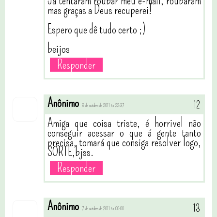
Já tentaram roubar meu e-mail, roubaram
mas graças a Deus recuperei!
Espero que dê tudo certo ;)
beijos
Responder
Anônimo
6 de outubro de 2011 às 22:37
Amiga que coisa triste, é horrivel não
conseguir acessar o que á gente tanto
precisa, tomará que consiga resolver logo,
SORTE,bjss.
Responder
Anônimo
7 de outubro de 2011 às 00:00