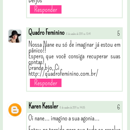
Beijos
Responder
Quadro Feminino
6 de outubro de 2011 às 13:41
Nossa Nane eu só de imaginar já estou em
pânico!!
Espero que você consiga recuperar suas
contas!
Grande bjo, Ci
http://quadrofeminino.com.br/
Responder
Karen Kessler
6 de outubro de 2011 às 14:05
Oi nane... imagino a sua agonia...
Estou na torcida para que tudo se resolva