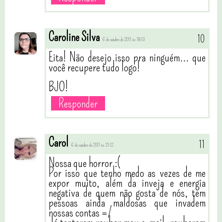
Caroline Silva
6 de outubro de 2011 às 18:13
Eita! Não desejo isso pra ninguém... que
você recupere tudo logo!
BJO!
Responder
Carol
6 de outubro de 2011 às 21:12
Nossa que horror :(
Por isso que tenho medo as vezes de me
expor muito, além da inveja e energia
negativa de quem não gosta de nós, tem
pessoas ainda maldosas que invadem
nossas contas =/