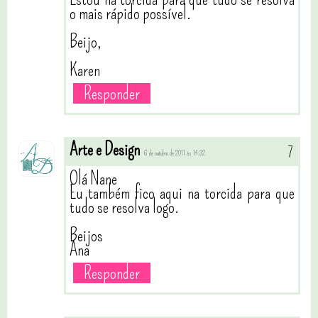
o mais rápido possível.
Beijo,
Karen
Responder
Arte e Design
6 de outubro de 2011 às 14:32
Olá Nane
Eu também fico aqui na torcida para que
tudo se resolva logo.
Beijos
Ana
Responder