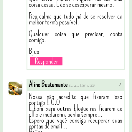
coisa dessa. É de se desesperar mesmo.
Fica calma que tudo há de se resolver da
melhor forma possível.
Qualquer coisa que precisar, conta
comigo.
Bjus
Responder
Aline Bustamante
6 de outubro de 2011 às 13:32
Nossa não acredito que fizeram isso
contigo !! O.O
É bom para outras blogueiras ficarem de
olho e mudarem a senha sempre...
Espero que você consiga recuperar suas
contas de email...