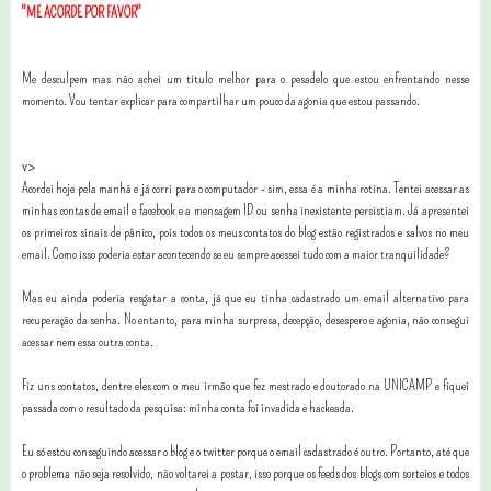
"ME ACORDE POR FAVOR"
Me desculpem mas não achei um título melhor para o pesadelo que estou enfrentando nesse
momento. Vou tentar explicar para compartilhar um pouco da agonia que estou passando.
v>
Acordei hoje pela manhã e já corri para o computador - sim, essa é a minha rotina. Tentei acessar as
minhas contas de email e facebook e a mensagem ID ou senha inexistente persistiam. Já apresentei
os primeiros sinais de pânico, pois todos os meus contatos do blog estão registrados e salvos no meu
email. Como isso poderia estar acontecendo se eu sempre acessei tudo com a maior tranquilidade?
Mas eu ainda poderia resgatar a conta, já que eu tinha cadastrado um email alternativo para
recuperação da senha. No entanto, para minha surpresa, decepção, desespero e agonia, não consegui
acessar nem essa outra conta.
Fiz uns contatos, dentre eles com o meu irmão que fez mestrado e doutorado na UNICAMP e fiquei
passada com o resultado da pesquisa: minha conta foi invadida e hackeada.
Eu só estou conseguindo acessar o blog e o twitter porque o email cadastrado é outro. Portanto, até que
o problema não seja resolvido, não voltarei a postar, isso porque os feeds dos blogs com sorteios e todos