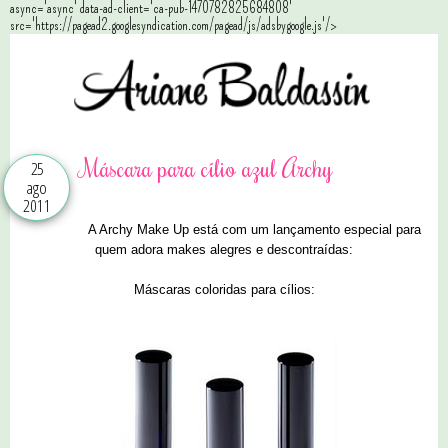
async='async' data-ad-client='ca-pub-1470782825684808'
src='https://pagead2.googlesyndication.com/pagead/js/adsbygoogle.js'/>
Máscara para cílio azul Archy
25
ago
2011
A Archy Make Up está com um lançamento especial para
quem adora makes alegres e descontraídas:
Máscaras coloridas para cílios: