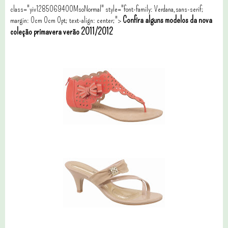
class="yiv1285069400MsoNormal" style="font-family: Verdana,sans-serif;
Confira alguns modelos da nova
margin: 0cm 0cm 0pt; text-align: center;">
coleção primavera verão 2011/2012