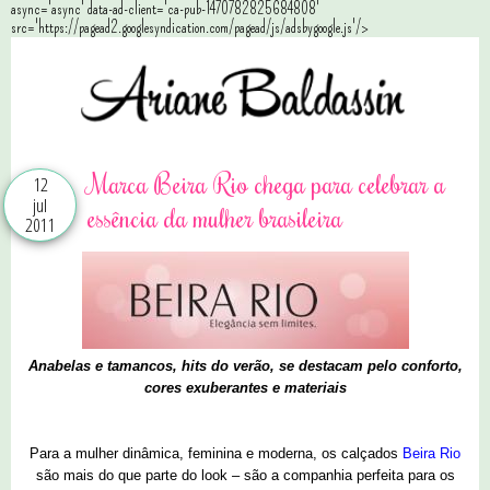
async='async' data-ad-client='ca-pub-1470782825684808'
src='https://pagead2.googlesyndication.com/pagead/js/adsbygoogle.js'/>
Marca Beira Rio chega para celebrar a
12
jul
essência da mulher brasileira
2011
Anabelas e tamancos, hits do verão, se destacam pelo conforto,
cores exuberantes e materiais
Para a mulher dinâmica, feminina e moderna, os calçados
Beira Rio
são mais do que parte do look – são a companhia perfeita para os