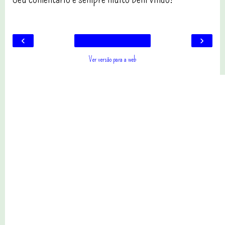
‹
›
Ver versão para a web