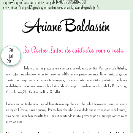
async='async' data-ad-client='ca-pub-1470782825684808'
src='https://pagead2.googlesyndication.com/pagead/js/adsbygoogle.js'/>
La Roche: Linha de cuidados com o rosto
20
jul
2011
Toda mulher se preocupa em manter a pele do rosto bonita. Manter a pele lisinha,
sem rugas, manchas e olheiras torna-se mais difícil com o passar dos anos. No entanto, graças as
constantes pesquisas e a tecnologia avançada, podemos contar com vários produtos que fazem
verdadeiros milagres em nossas vidas. Estou falando dos produtos desenvolvidos pela La Roche Posay,
Vichy, Innéov, SkinCeuticals e Roger & Gallet.
Embora eu não tenha sido uma adolescente com espinhas, minha pele é bem oleosa, principalmente
na região T (testa, nariz e queixo). Por ser bem clarinha (na verdade quase transparente de branca),
as olheiras ficam bem ressaltadas. Um outro fator de muita preocupação é a proteção contra raios
ultra violetas.