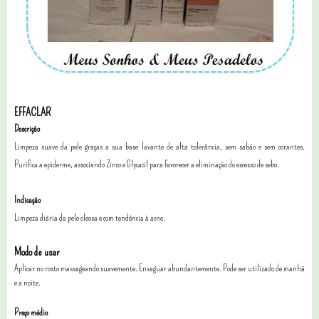
EFFACLAR
Descrição
Limpeza suave da pele graças a sua base lavante de alta tolerância, sem sabão e sem corantes.
Purifica a epiderme, associando Zinco e Glycacil para favorecer a eliminação do excesso de sebo.
Indicação
Limpeza diária da pele oleosa e com tendência à acne.
Modo de usar
Aplicar no rosto massageando suavemente. Enxaguar abundantemente. Pode ser utilizado de manhã
e a noite.
Preço médio