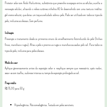
Protetor solar com Ácido Hialurônico, substância que preenche os espaços entre as células, auxilia a
renovação celular, alisando o relevo cutâneo.nthelios AE foi desenvolvido com uma textura inédita:
gel-creme velouté, que deixa um toque aveludado sobre a pele. Pode ser utilizado em todos os tipos de
pele, inclusive as oleosas. Sem perfume.
Indicação
Prevenção e tratamento desde os primeiros sinais de envelhecimento fotoinduzido da pele (linhas
finas, manchas e rugas). Alisa a pele e previne as rugas e manchas causadas pelo sol. Para todos os
tipos de pele, inclusive para peles oleosas.
Modo de usar
Aplique generosamente antes da exposição solar e reaplique sempre que necessário; após nadar,
secar-se com toalha, sudorese intensa ou tempo de exposição prolongado ao sol.
Preço médio
R$ 75,00 para 50 g
Hipoalergênica. Não comedogênica. Testada em peles sensíveis.