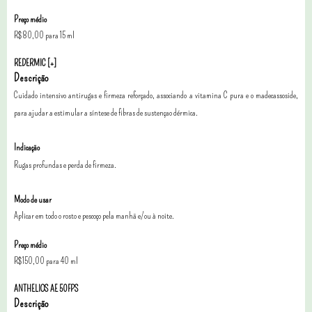
Preço médio
R$80,00 para 15 ml
REDERMIC [+]
Descrição
Cuidado intensivo antirugas e firmeza reforçado, associando a vitamina C pura e o madecassoside,
para ajudar a estimular a síntese de fibras de sustençao dérmica.
Indicação
Rugas profundas e perda de firmeza.
Modo de usar
Aplicar em todo o rosto e pescoço pela manhã e/ou à noite.
Preço médio
R$150,00 para 40 ml
ANTHELIOS AE 50FPS
Descrição