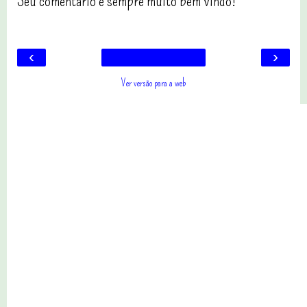
Seu comentário é sempre muito bem vindo!
‹
›
Ver versão para a web