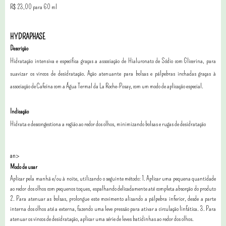
R$ 23,00 para 60 ml
HYDRAPHASE
Descrição
Hidratação intensiva e específica graças a associação de Hialuronato de Sódio com Glicerina, para
suavizar os vincos de desidratação. Ação atenuante para bolsas e pálpebras inchadas graças à
associação de Cafeína com a Água Termal da La Roche-Posay, com um modo de aplicação especial.
Indicação
Hidrata e descongestiona a região ao redor dos olhos, minimizando bolsas e rugas de desidratação
an>
Modo de usar
Aplicar pela manhã e/ou à noite, utilizando o seguinte método: 1. Aplicar uma pequena quantidade
ao redor dos olhos com pequenos toques, espalhando delicadamente até completa absorção do produto
2. Para atenuar as bolsas, prolongue este movimento alisando a pálpebra inferior, desde a parte
interna dos olhos até a externa, fazendo uma leve pressão para ativar a circulação linfática. 3. Para
atenuar os vincos de desidratação, aplicar uma série de leves batidinhas ao redor dos olhos.