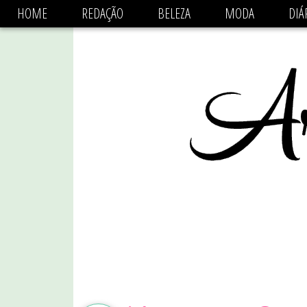
async='async' data-ad-client='ca-pub-1470782825684808'
HOME
REDAÇÃO
BELEZA
MODA
DIÁ