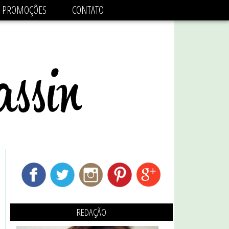
adsbygoogle.js'/>
PROMOÇÕES
CONTATO
REDAÇÃO