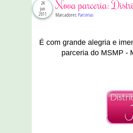
Nova parceria: Distr
24
jun
2011
Marcadores:
Parcerias
É com grande alegria e ime
parceria do MSMP -