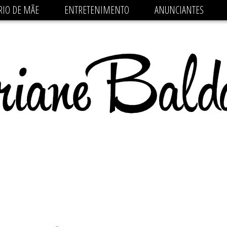
 src='https://pagead2.googlesyndication.com/pagead/js/
RIO DE MÃE
ENTRETENIMENTO
ANUNCIANTES