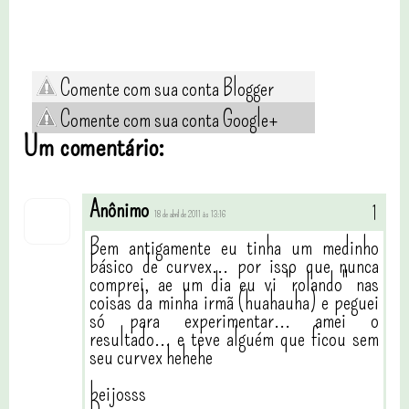
Comente com sua conta Blogger
Comente com sua conta Google+
Um comentário:
Anônimo
18 de abril de 2011 às 13:16
Bem antigamente eu tinha um medinho
básico de curvex... por isso que nunca
comprei, ae um dia eu vi "rolando" nas
coisas da minha irmã (huahauha) e peguei
só para experimentar... amei o
resultado... e teve alguém que ficou sem
seu curvex hehehe
beijosss