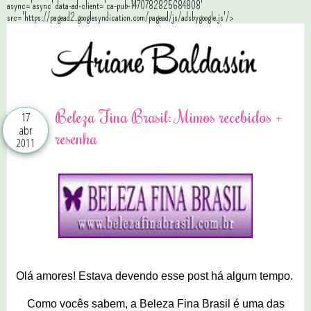
async='async' data-ad-client='ca-pub-1470782825684808'
src='https://pagead2.googlesyndication.com/pagead/js/adsbygoogle.js'/>
Beleza Fina Brasil: Mimos recebidos +
17
abr
resenha
2011
Olá amores! Estava devendo esse post há algum tempo.
Como vocês sabem, a Beleza Fina Brasil é uma das