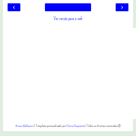
‹
›
Ver versão para a web
Ariane Baldassin
| Template personalizado por
Elaine Gaspareto
| Todos os direitos reservados ©